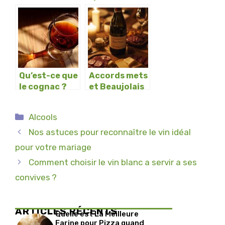
douceur du
zoom sur
vin pendant la
leurs degrés
dégustation?
d’alcool
Qu’est-ce que
Accords mets
le cognac ?
et Beaujolais
Comment le
nouveau :
boire ?
comment
Catégories
Alcools
sublimer vos
dégustations
Nos astuces pour reconnaître le vin idéal
pour votre mariage
Comment choisir le vin blanc a servir a ses
convives ?
ARTICLES RÉCENTS
Quelle est La Meilleure
Farine pour Pizza quand