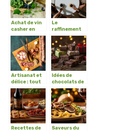
Achat de vin
Le
casher en
raffinement
ligne : les
du palais :
avantages
plongez dans
importants a
les subtilites
considerer
d’un cafe de
qualite
superieure
Artisanat et
Idées de
délice : tout
chocolats de
sur la
noël en
charcuterie
cadeau pour
des fêtes
gourmandes
Recettes de
Saveurs du