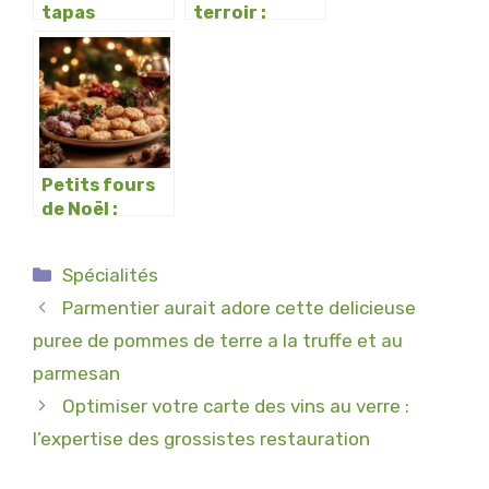
tapas
terroir :
espagnoles :
quand le foie
préparation
gras sublime
authentique
vos
et facile des
tagliatelles
pimientos del
aux truffes
piquillo farcis
Petits fours
de Noël :
Recette
facile des
Catégories
Spécialités
Bredele et
astuces de
Parmentier aurait adore cette delicieuse
décoration
puree de pommes de terre a la truffe et au
pour épater
parmesan
vos invités
Optimiser votre carte des vins au verre :
l’expertise des grossistes restauration