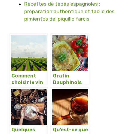
Recettes de tapas espagnoles :
préparation authentique et facile des
pimientos del piquillo farcis
Comment
Gratin
choisir le vin
Dauphinois
blanc a servir
Traditionnel :
a ses
comment
convives ?
preparer
cette
specialite ?
Quelques
Qu’est-ce que