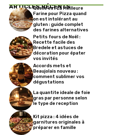
ARTICLES RÉCENTS
Quelle est La Meilleure
Farine pour Pizza quand
on est intolérant au
gluten : guide complet
des farines alternatives
Petits fours de Noël :
Recette facile des
Bredele et astuces de
décoration pour épater
vos invités
Accords mets et
Beaujolais nouveau :
comment sublimer vos
dégustations
La quantite ideale de foie
gras par personne selon
le type de reception
Kit pizza : 4 idées de
garnitures originales à
préparer en famille