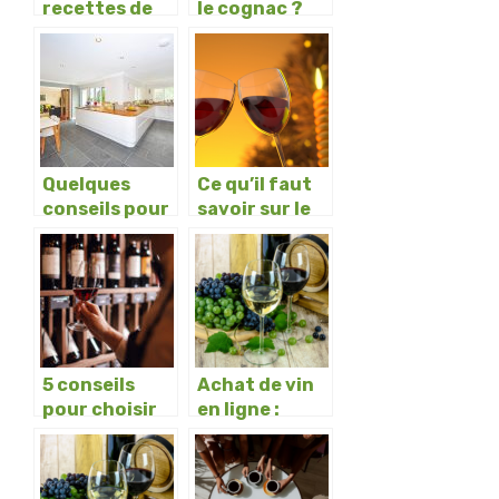
recettes de
le cognac ?
cookies
Comment le
maison
boire ?
faciles a faire
Quelques
Ce qu’il faut
conseils pour
savoir sur le
travailler
vin Petrus
efficacement
dans la
cuisine
5 conseils
Achat de vin
pour choisir
en ligne :
un bon
avantages et
caviste en
conseils a
ligne
suivre